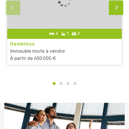
4
1
9
Gembloux
Immeuble mixte à vendre
À partir de
650 000 €