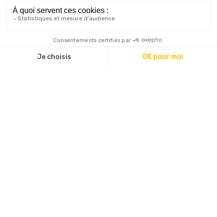
E-mail
*
Votre message
Validation anti-spam
*
Champs obligatoires
J'accepte de recevoir des informations par email de
l’agence.