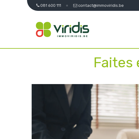
081 600 111
contact@immoviridis.be
Faites 