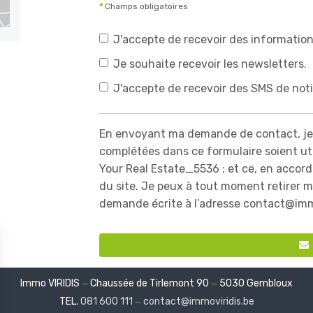
*
Champs obligatoires
J'accepte de recevoir des information
Je souhaite recevoir les newsletters.
J'accepte de recevoir des SMS de noti
En envoyant ma demande de contact, je
complétées dans ce formulaire soient ut
Your Real Estate_5536 ; et ce, en accord
du site. Je peux à tout moment retirer
demande écrite à l’adresse contact@immo
Immo VIRIDIS
Chaussée de Tirlemont 90
5030 Gembloux
—
—
TEL.
081 600 111
contact@immoviridis.be
—