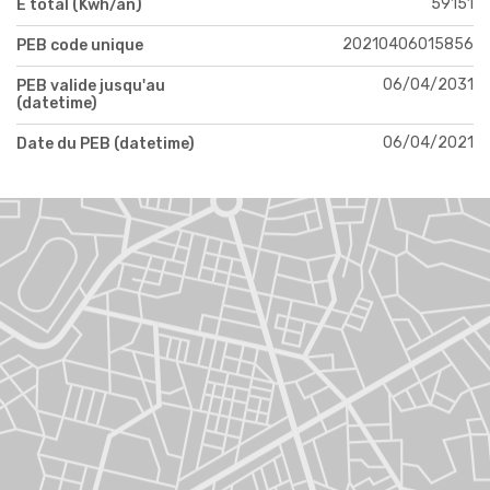
59151
E total (Kwh/an)
20210406015856
PEB code unique
06/04/2031
PEB valide jusqu'au
(datetime)
06/04/2021
Date du PEB (datetime)