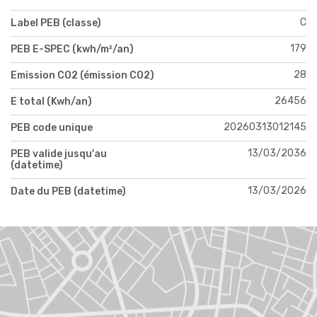
C
Label PEB (classe)
179
PEB E-SPEC (kwh/m²/an)
28
Emission CO2 (émission CO2)
26456
E total (Kwh/an)
20260313012145
PEB code unique
13/03/2036
PEB valide jusqu'au
(datetime)
13/03/2026
Date du PEB (datetime)