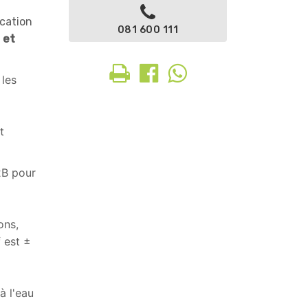
ocation
081 600 111
 et
 les
t
2B pour
ons,
f est ±
à l'eau