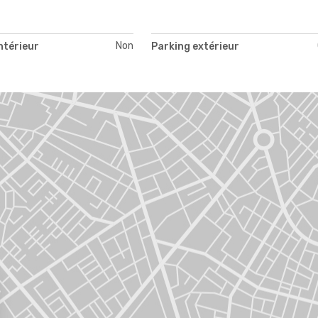
Non
ntérieur
Parking extérieur