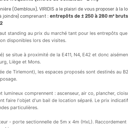
ère (Gembloux), VIRIDIS a le plaisri de vous proposer à la l
 à joindre) comprenant :
entrepôts de ± 250 à 280 m² bruts
m2
aut standing au prix du marché tant pour les entrepôts que
n disponibles lors des visites.
é) se situe à proximité de la E411, N4, E42 et donc aisémen
urg, Liège et Mons.
ussée de Tirlemont), les espaces proposés sont destinés au B
reposage.
 lumineux comprennent : ascenseur, air co, plancher, clois
t faire l'objet d'un bail de location séparé. Le prix indicati
des particulières.
ur - porte sectionnelle de 5m x 4m (HxL). Raccordement 