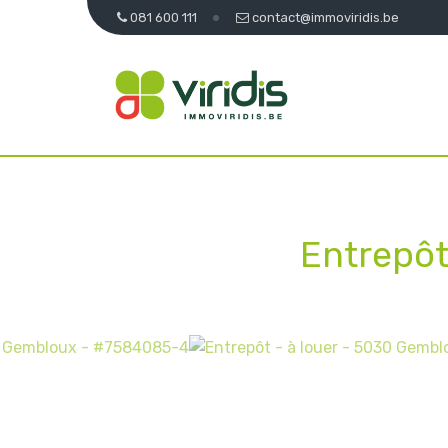
081 600 111
contact@immoviridis.be
Entrepôt