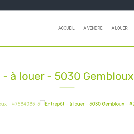
ACCUEIL
A VENDRE
A LOUER
 - à louer
-
5030 Gembloux