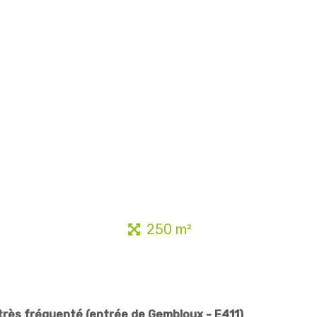
250 m²
très fréquenté (entrée de Gembloux - E411)