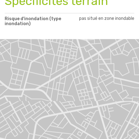
Spécificités terrain
pas situé en zone inondable
Risque d'inondation (type
inondation)